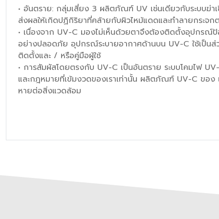
• อันตราย: กลุ่มเสี่ยง 3 ผลิตภัณฑ์ UV เช่นเดียวกับระบบฆ
ส่งผลให้เกิดปฏิกิริยาที่คล้ายกับผิวไหม้แดดและทำลายกระจก
• เนื่องจาก UV-C มองไม่เห็นด้วยตาจึงต้องติดตั้งอุปกรณ
อย่างปลอดภัย อุปกรณ์ระบายอากาศด้านบน UV-C ใช้เป็นส่วน 
ติดตั้งและ / หรือคู่มือผู้ใช้
• การสัมผัสโดยตรงกับ UV-C เป็นอันตราย ระบบโคมไฟ UV-C 
และกฎหมายที่เข้มงวดของเราเท่านั้น ผลิตภัณฑ์ UV-C ของ เร
หายต่อสิ่งแวดล้อม